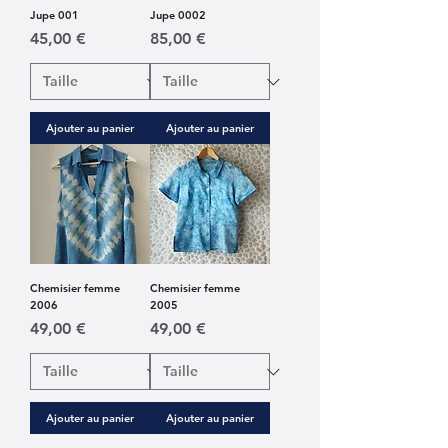
Jupe 001
Jupe 0002
Prix
Prix
45,00 €
85,00 €
Ajouter au panier
Ajouter au panier
Chemisier femme
Chemisier femme
2006
2005
Prix
Prix
49,00 €
49,00 €
Ajouter au panier
Ajouter au panier