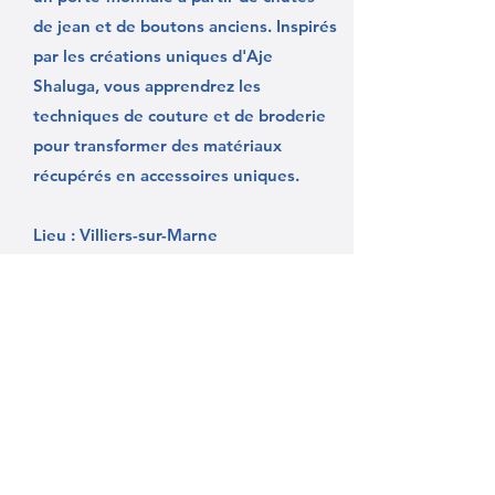
de jean et de boutons anciens. Inspirés
par les créations uniques d'Aje
Shaluga, vous apprendrez les
techniques de couture et de broderie
pour transformer des matériaux
récupérés en accessoires uniques.
Lieu : Villiers-sur-Marne
Tarif : 40€ par personne
Au programme :
Pose de fermeture éclair ou de Velcro.
Conception et broderie d'un motif
personnalisé.
Découpe et assemblage de la doublure
à la machine.