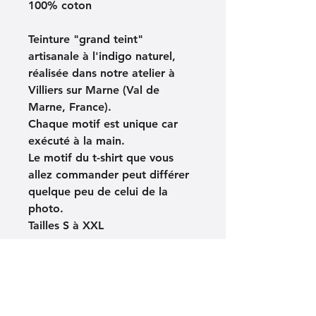
100% coton
Teinture "grand teint" 
artisanale à l'indigo naturel, 
réalisée dans notre atelier à 
Villiers sur Marne (Val de 
Marne, France).
Chaque motif est unique car 
exécuté à la main.
Le motif du t-shirt que vous 
allez commander peut différer 
quelque peu de celui de la 
photo.
Tailles S à XXL
Conseils d'entretien
Lavable en machine à 40°C sur 
Indications sur la fabrication
programme standard.