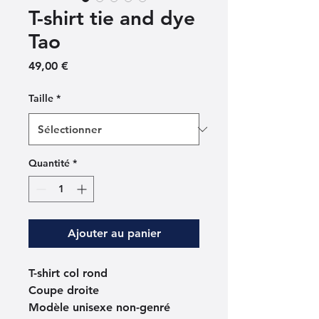
T-shirt tie and dye
Tao
Prix
49,00 €
Taille
*
Quantité
*
Ajouter au panier
T-shirt col rond
Coupe droite
Modèle unisexe non-genré