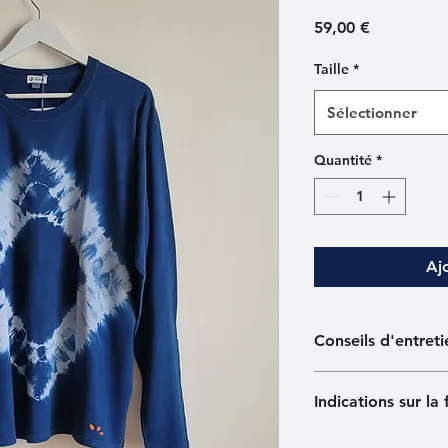
Prix
59,00 €
Taille
*
Sélectionner
Quantité
*
Aj
Conseils d'entreti
Lavable en machine
Indications sur la 
Pour les premiers la
des couleurs foncée
Cet article a été tei
Utiliser de préféren