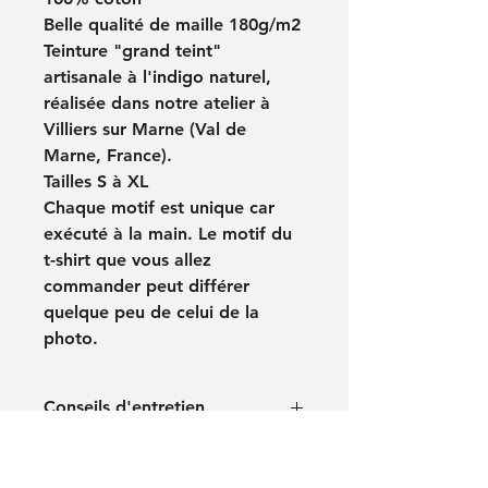
Belle qualité de maille 180g/m2
Teinture "grand teint" 
artisanale à l'indigo naturel, 
réalisée dans notre atelier à 
Villiers sur Marne (Val de 
Marne, France).
Tailles S à XL
Chaque motif est unique car 
exécuté à la main. Le motif du 
t-shirt que vous allez 
commander peut différer 
quelque peu de celui de la 
photo.
Conseils d'entretien
Lavable en machine à 40°C sur 
Indications sur la fabrication
programme standard.