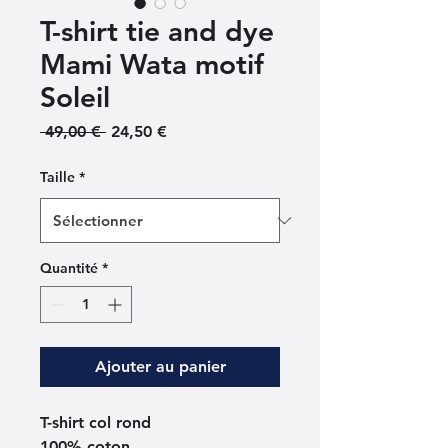
T-shirt tie and dye
Mami Wata motif
Soleil
Prix
Prix
 49,00 € 
24,50 €
original
promotionnel
Taille
*
Quantité
*
Ajouter au panier
T-shirt col rond
100% coton