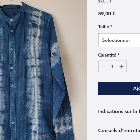
SKU : 1
Prix
59,00 €
Taille
*
Sélectionner
Quantité
*
Aj
Indications sur la 
Cet article a été tei
Conseils d'entreti
ingrédients naturels
synthétique, selon u